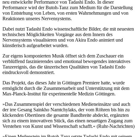
neu entwickelte Performance von Tadashi Endo. In dieser
Performance wird der Butoh-Tanz zum Medium für die Darstellung
von Entstehung von Leben, von ersten Wahrnehmungen und von
Reaktionen unseres Nervensystems.
Dabei nutzt Tadashi Endo wissenschaftliche Bilder, die mit neuesten
technischen Möglichkeiten Vorgänge aus dem Innern des
Nervensystems visualisieren und von Akira Endo animiert und
künstlerisch aufgearbeitet wurden.
Zur eigens komponierten Musik öffnet sich dem Zuschauer ein
verblüffend faszinierendes und emotional bewegendes interaktives
Tanzereignis, das die tänzerischen Qualitäten von Tadashi Endo
eindrucksvoll demonstriert.
Das Projekt, das dieses Jahr in Göttingen Premiere hatte, wurde
ermöglicht durch die Zusammenarbeit und Unterstützung mit dem
Max-Planck-Institut für experimentelle Medizin Göttingen.
»Das Zusammenspiel der verschiedenen Medieneinsätze und auch
der irre Gesang Sainkho Namtchylaks, der vom Röhren bis hin zu
klickenden Obertönen die gesamte Bandbreite abdeckt, ergänzten
sich zu einem innovativen Stück, das einen neuartigen Zugang zum
Verstehen von Kunst und Wissenschaft schafft.« (Ruhr-Nachrichten)
»Einen Meilenstein im Butoh-Tanz setzte Tadashi Endo mit seinem