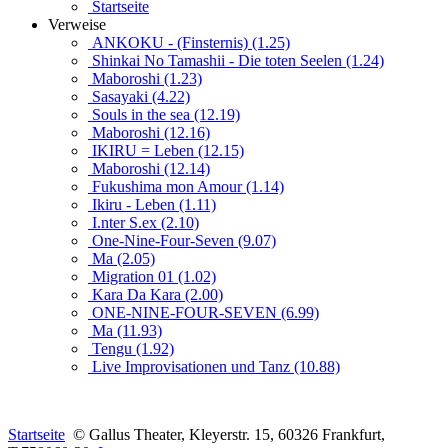
Startseite
Verweise
ANKOKU - (Finsternis) (1.25)
Shinkai No Tamashii - Die toten Seelen (1.24)
Maboroshi (1.23)
Sasayaki (4.22)
Souls in the sea (12.19)
Maboroshi (12.16)
IKIRU = Leben (12.15)
Maboroshi (12.14)
Fukushima mon Amour (1.14)
Ikiru - Leben (1.11)
I.nter S.ex (2.10)
One-Nine-Four-Seven (9.07)
Ma (2.05)
Migration 01 (1.02)
Kara Da Kara (2.00)
ONE-NINE-FOUR-SEVEN (6.99)
Ma (11.93)
Tengu (1.92)
Live Improvisationen und Tanz (10.88)
Startseite
© Gallus Theater, Kleyerstr. 15, 60326 Frankfurt,