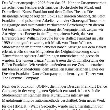
Das Wintertanzprojekt 2026 feiert das 25. Jahr der Zusammenarbeit
zwischen dem Fachbereich Tanz der Hochschule für Musik und
Darstellende Kunst Frankfurt und dem Gallus Theater. Die
diesjährige Ausgabe legt den Fokus auf unseren Standort, die Stadt
Frankfurt, und präsentiert Arbeiten von vier Choreograf*innen, die
einzigartige und miteinander verflochtene Beziehungen zu diesem
Ort teilen. In einer Neubetrachtung der Vergangenheit, zeigen wir
Auszüge aus »Enemy in the Figure«, einem Werk, das von
Ehrenprofessor William Forsythe für das Ballett Frankfurt im Jahr
1989 choreografiert wurde, mit Musik von Thom Willems.
Student*innen im fünften Semester haben Auszüge aus dem Ballett
erlernt, wofür sie von Mitgliedern der Originalbesetzung sowie
Tänzer*innen späterer Aufführungen unterrichtet und gecoacht
wurden. Die jungen Tänzer*innen tragen die Originalkostüme des
Ballett Frankfurt. Wir vertiefen außerdem unsere Zusammenarbeit
mit Ioannis Mandafounis, dem aktuellen Künstlerischen Leiter der
Dresden Frankfurt Dance Company und ehemaligem Tänzer von
The Forsythe Company.
Nach der Produktion »JOIN«, die mit der Dresden Frankfurt Dance
Company in der vergangenen Spielzeit entstand, haben sich die
Studierenden im Rahmen ihres Kurriculums intensiv mit
Mandafounis Improvisationsmethode beschäftigt. Sein neues Werk
für die HfMDK, »Wait a Second!«, wurde mit Unterstützung von