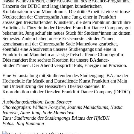
Nastia Ivanova kreiert, einer Absolventin des BAdance-Programms,
Tänzerin der DFDC und langjährigen künstlerischen
Kollaborateurin von Mandafounis. Die dritte Arbeit ist eine virtuose
Neukreation der Choreografin Anne Jung, einer in Frankfurt
ansässigen freischaffenden Künstlerin, die dem Publikum durch ihre
Auftritte als Tänzerin in der Dresden Frankfurt Dance Company gut
bekannt ist. Jung schuf ein neues Stück für Student*innen im dritten
Semester. Zudem haben unsere Erstsemester-Student*innen
gemeinsam mit der Choreografin Sade Mamedova gearbeitet,
ebenfalls eine Absolventin unseres Studiengangs und eine in
Frankfurt und Mannheim ansässige freischaffende Choreografin.
Dies markiert ihre sechste Kreation für unsere BAdance-
Student*innen. Der Abend verspricht Puls, Energie und Präzision.
Eine Veranstaltung mit Studierenden des Studiengangs BAtanz der
Hochschule für Musik und Darstellende Kunst Frankfurt am Main
mit Unterstützung der Hessischen Theaterakademie. In
Koproduktion mit der Dresden Frankfurt Dance Company (DFDC).
Ausbildungsdirektion: Isaac Spencer
Choreografien: William Forsythe, Joannis Mandafounis, Nastia
Ivanova, Anne Jung, Sade Mamedova
Tanz: Studierende des Studiengangs BAtanz der HfMDK
Fotos: Jörg Baumann