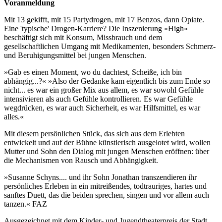
Voranmeldung
Mit 13 gekifft, mit 15 Partydrogen, mit 17 Benzos, dann Opiate.
Eine 'typische' Drogen-Karriere? Die Inszenierung »High«
beschäftigt sich mit Konsum, Missbrauch und dem
gesellschaftlichen Umgang mit Medikamenten, besonders Schmerz-
und Beruhigungsmittel bei jungen Menschen.
»Gab es einen Moment, wo du dachtest, Scheiße, ich bin
abhängig...?« »Also der Gedanke kam eigentlich bis zum Ende so
nicht... es war ein großer Mix aus allem, es war sowohl Gefühle
intensivieren als auch Gefühle kontrollieren. Es war Gefühle
wegdrücken, es war auch Sicherheit, es war Hilfsmittel, es war
alles.«
Mit diesem persönlichen Stück, das sich aus dem Erlebten
entwickelt und auf der Bühne künstlerisch ausgelotet wird, wollen
Mutter und Sohn den Dialog mit jungen Menschen eröffnen: über
die Mechanismen von Rausch und Abhängigkeit.
»Susanne Schyns.... und ihr Sohn Jonathan transzendieren ihr
persönliches Erleben in ein mitreißendes, todtrauriges, hartes und
sanftes Duett, das die beiden sprechen, singen und vor allem auch
tanzen.« FAZ
Ausgezeichnet mit dem Kinder- und Jugendtheaterpreis der Stadt