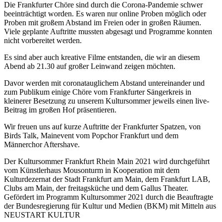
Die Frankfurter Chöre sind durch die Corona-Pandemie schwer
beeinträchtigt worden. Es waren nur online Proben möglich oder
Proben mit großem Abstand im Freien oder in großen Räumen.
Viele geplante Auftritte mussten abgesagt und Programme konnten
nicht vorbereitet werden.
Es sind aber auch kreative Filme entstanden, die wir an diesem
Abend ab 21.30 auf großer Leinwand zeigen möchten.
Davor werden mit coronatauglichem Abstand untereinander und
zum Publikum einige Chöre vom Frankfurter Sängerkreis in
kleinerer Besetzung zu unserem Kultursommer jeweils einen live-
Beitrag im großen Hof präsentieren.
Wir freuen uns auf kurze Auftritte der Frankfurter Spatzen, von
Birds Talk, Mainevent vom Popchor Frankfurt und dem
Männerchor Aftershave.
Der Kultursommer Frankfurt Rhein Main 2021 wird durchgeführt
vom Künstlerhaus Mousonturm in Kooperation mit dem
Kulturdezernat der Stadt Frankfurt am Main, dem Frankfurt LAB,
Clubs am Main, der freitagsküche und dem Gallus Theater.
Gefördert im Programm Kultursommer 2021 durch die Beauftragte
der Bundesregierung für Kultur und Medien (BKM) mit Mitteln aus
NEUSTART KULTUR